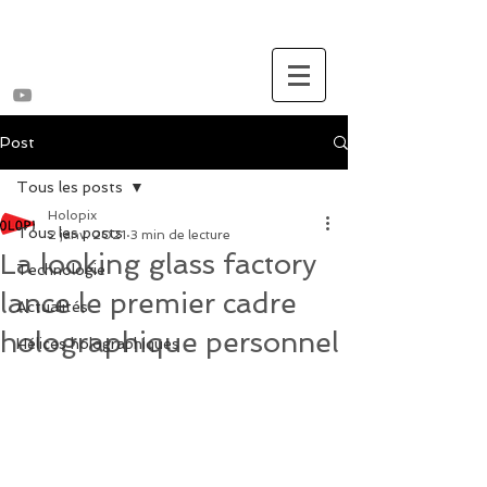
Post
Tous les posts
Holopix
Tous les posts
2 janv. 2021
3 min de lecture
La looking glass factory
Technologie
lance le premier cadre
Actualités
holographique personnel
Hélices holographiques