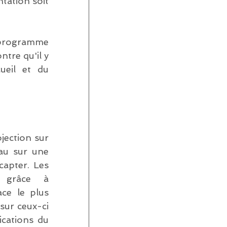
tation soit 
programme 
tre qu'il y 
eil et du 
jection sur 
au sur une 
apter. Les 
 grâce à 
ce le plus 
sur ceux-ci 
cations du 