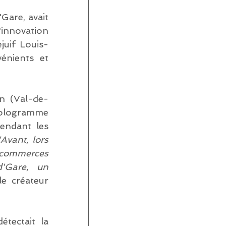
are, avait 
'innovation 
juif Louis-
énients et 
on (Val-de-
hologramme 
endant les 
"Avant, lors 
commerces 
'Gare, un 
e créateur 
tectait la 