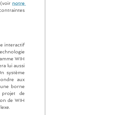
(voir 
notre 
ontraintes 
interactif 
chnologie 
gramme WIH 
a lui aussi 
Un système 
ondre aux 
 une borne 
projet de 
ion de WIH 
lexe.