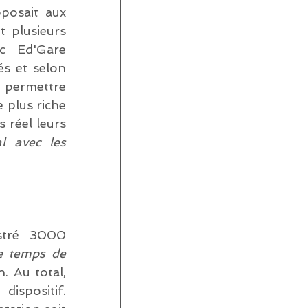
posait aux 
 plusieurs 
c Ed'Gare 
s et selon 
 permettre 
plus riche 
réel leurs 
l avec les 
stré 3000 
le temps de 
. Au total, 
spositif. 