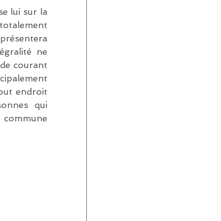
lui sur la 
totalement 
 présentera 
gralité ne 
de courant 
cipalement 
out endroit 
sonnes qui 
s commune 
 