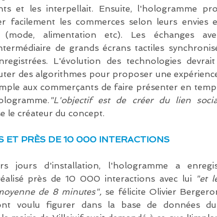
s et les interpellait. Ensuite, l'hologramme pro
r facilement les commerces selon leurs envies et
(mode, alimentation etc). Les échanges ave
intermédiaire de grands écrans tactiles synchronisé
registrées. L'évolution des technologies devrait
ter des algorithmes pour proposer une expérience 
mple aux commerçants de faire présenter en temps 
ologramme.
"L'objectif est de créer du lien socia
se le créateur du concept.
S ET PRÈS DE 10 000 INTERACTIONS
s jours d'installation, l'hologramme a enregi
 réalisé près de 10 000 interactions avec lui 
"et 
 moyenne de 8 minutes",
 se félicite Olivier Bergeron
t voulu figurer dans la base de données du di