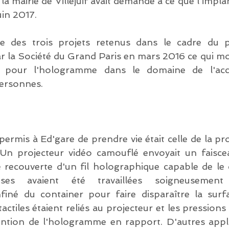
, la mairie de Villejuif avait demandé à ce que l'implan
in 2017. 
ie des trois projets retenus dans le cadre du 
r la Société du Grand Paris en mars 2016 ce qui mon
l pour l'hologramme dans le domaine de l'accu
ersonnes. 
permis à Ed'gare de prendre vie était celle de la pro
 Un projecteur vidéo camouflé envoyait un faisce
 recouverte d'un fil holographique capable de le c
uses avaient été travaillées soigneusement
iné du container pour faire disparaître la surfa
actiles étaient reliés au projecteur et les pressions 
ention de l'hologramme en rapport. D'autres appli