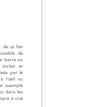
de ce fait 
ssible de 
e-barre ou 
ticker et 
sée par le 
à l'œil nu 
ar exemple 
es dans les 
opre à une 