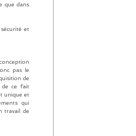
e que dans 
écurité et 
conception 
onc pas le 
uisition de 
e ce fait 
 unique et 
éments qui 
travail de 