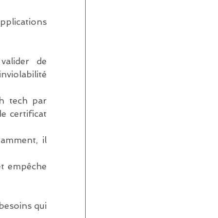
plications 
alider de 
violabilité 
h tech par 
 certificat 
amment, il 
 et empêche 
besoins qui 