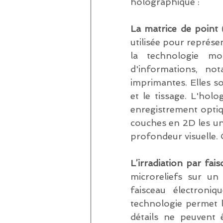
holographique : 
La matrice de point
 
utilisée pour représe
la technologie mod
d'informations, not
imprimantes. Elles son
et le tissage. L'hol
enregistrement optique
couches en 2D les un
profondeur visuelle. C
L’irradiation par fai
microreliefs sur un
faisceau électroniq
technologie permet la
détails ne peuvent 