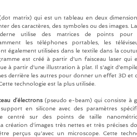
(dot matrix) qui est un tableau en deux dimensions
nter des caractères, des symboles ou des images. La
erne utilise des matrices de points pour l'
amment les téléphones portables, les téléviseur
t également utilisées dans le textile dans la couture,
ogramme est créé à partir d'un faisceau laser qui e
 à partir d'une illustration à plat. Il s'agit d'empile
es derrière les autres pour donner un effet 3D et o
ette technologie est la plus utilisée. 
sceau d’électrons 
(pseudo e-beam) qui consiste à g
 support en silicone avec des paramètres spécif
ue centré sur des points de taille nanométriqu
 création d'images très nettes et très précises don
être perçus qu'avec un microscope. Cette techno