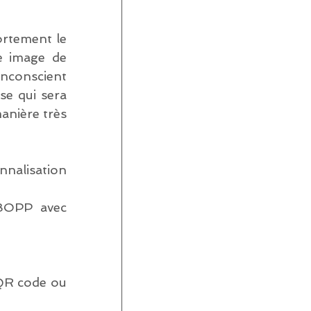
ortement le 
e image de 
nconscient 
se qui sera 
nière très 
nalisation 
BOPP avec 
QR code ou 