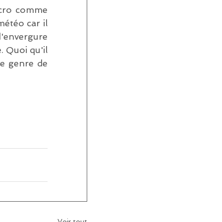
acro comme 
étéo car il 
'envergure 
 Quoi qu'il 
e genre de 
Voir tout