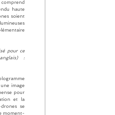
n comprend 
endu haute 
nes soient 
umineuses 
lémentaire 
sé pour ce 
glais) : 
hologramme 
 une image 
 pense pour 
ion et la 
drones se 
 ce moment-