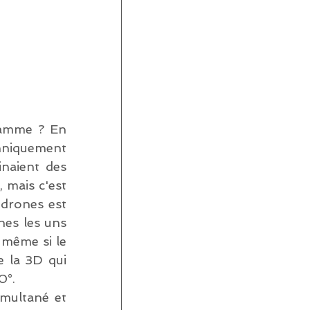
amme ? En 
hniquement 
naient des 
mais c'est 
drones est 
hes les uns 
 même si le 
e la 3D qui 
0°. 
multané et 