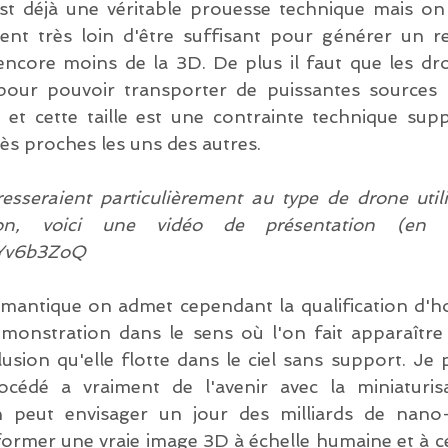
est déjà une véritable prouesse technique mais o
ent très loin d'être suffisant pour générer un r
 encore moins de la 3D. De plus il faut que les dro
our pouvoir transporter de puissantes sources l
 et cette taille est une contrainte technique supp
rès proches les uns des autres.
resseraient particulièrement au type de drone utili
on, voici une vidéo de présentation (en an
9Yv6b3ZoQ
émantique on admet cependant la qualification d'
monstration dans le sens où l'on fait apparaître
illusion qu'elle flotte dans le ciel sans support. Je
édé a vraiment de l'avenir avec la miniaturisat
 peut envisager un jour des milliards de nano-
former une vraie image 3D à échelle humaine et à