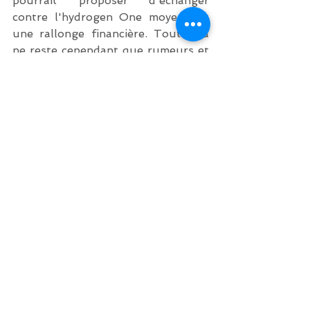
pourrait proposer d'échanger 
contre l'hydrogen One moyennant 
une rallonge financière. Tout cela 
ne reste cependant que rumeurs et 
aucune date n'est encore annoncée.
En conclusion, chez Holopix, nous 
n'avons pas la prétention d'être 
compétent dans le test de 
smartphone, mais notre domaine 
d'expertise étant l'holographie, il 
nous semblait important de 
remettre les choses à leur place 
quant à la dénomination proposée 
par Red pour qualifier l'Hydrogen 
One et nous nous devions d'étudier 
de près cet appareil qui de par son 
positionnement marketing est 