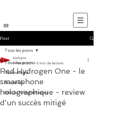
Post
Tous les posts
Holopix
Tous les posts
14 août 2019
3 min de lecture
Red Hydrogen One - le
Technologie
smartphone
Actualités
holographique - review
Hélices holographiques
d'un succès mitigé