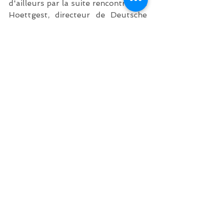
d'ailleurs par la suite rencontré Tim 
Hoettgest, directeur de Deutsche 
Telekom, pour parler d'une 
éventuelle collaboration sur le 
développement de l'intelligence 
artificielle. 
En septembre 2018, Vodafone a 
mené une expérience similaire 
comme on peut le voir sur ce 
reportage vidéo (en anglais).
https://youtu.be/Ilq2qtFHTf8