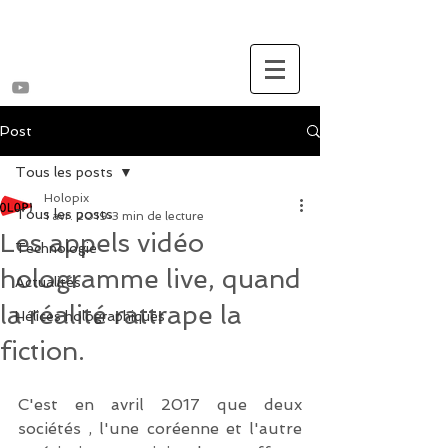
Post
Tous les posts
Holopix
Tous les posts
1 avr. 2019
3 min de lecture
Les appels vidéo
Technologie
hologramme live, quand
Actualités
la réalité rattrape la
Hélices holographiques
fiction.
C'est en avril 2017 que deux 
sociétés , l'une coréenne et l'autre 