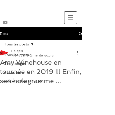
Post
Tous les posts
Holopix
Tous les posts
1 févr. 2019
2 min de lecture
Amy Winehouse en
Technologie
tournée en 2019 !!! Enfin,
Actualités
son hologramme ...
Hélices holographiques