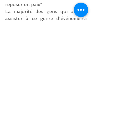
reposer en paix". 
La majorité des gens qui ont pu 
assister à ce genre d'événements 
restent néanmoins sous le charme 
de l'effet et sont heureux d'avoir 
pu revoir leurs artistes chéris sur 
scène une nouvelle fois. Le débat 
reste entier  ...
Actualités
Voir tout
Posts récents