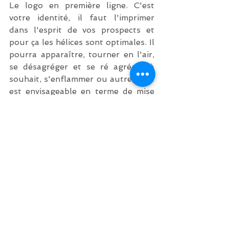
Le logo en première ligne. C'est 
votre identité, il faut l'imprimer 
dans l'esprit de vos prospects et 
pour ça les hélices sont optimales. Il 
pourra apparaître, tourner en l'air, 
se désagréger et se ré agréger à 
souhait, s'enflammer ou autre, tout 
est envisageable en terme de mise 
en scène. Vous avez une idée ? 
soumettez-la nous et nous la 
réaliserons. Vous n'en avez pas ? 
Nous vous en proposerons.
voici un exemple de ce qui est 
possible de faire, avec notre propre 
logo : 
https://youtu.be/1iQqF3jyjzc