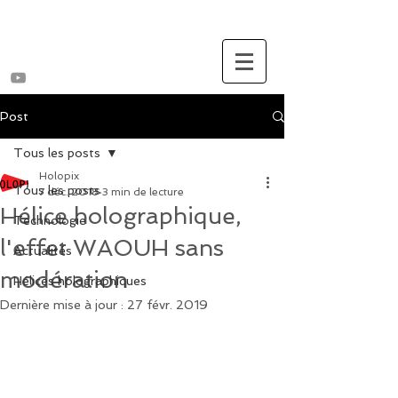
Post
Tous les posts
Holopix
Tous les posts
7 déc. 2018
3 min de lecture
Hélice holographique,
Technologie
l'effet WAOUH sans
Actualités
modération
Hélices holographiques
Dernière mise à jour :
27 févr. 2019